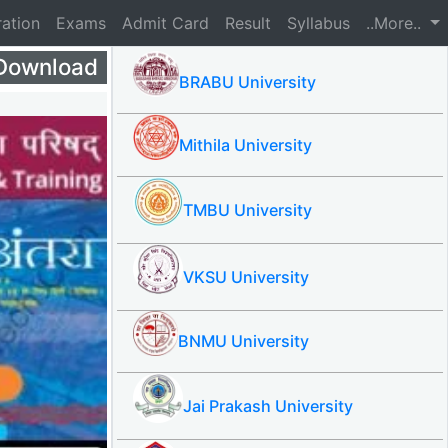
ration
Exams
Admit Card
Result
Syllabus
..More..
 Download
BRABU University
Mithila University
TMBU University
VKSU University
BNMU University
Jai Prakash University