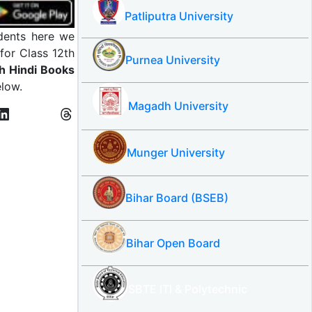
Patliputra University
dents here we
for Class 12th
Purnea University
 Hindi Books
elow.
Magadh University
Munger University
Bihar Board (BSEB)
Bihar Open Board
SBTE ITI & Polytechnic