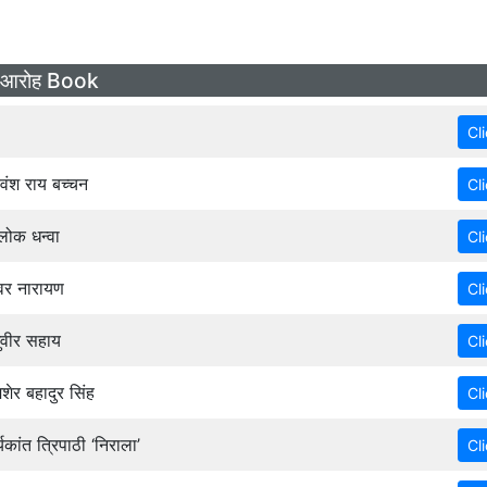
 आरोह Book
ंश राय बच्चन
ोक धन्वा
वर नारायण
वीर सहाय
र बहादुर सिंह
कांत त्रिपाठी ‘निराला’