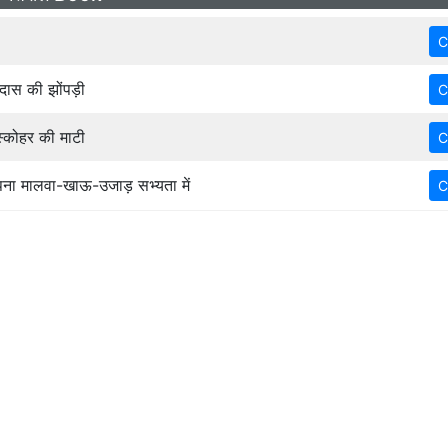
ास की झोंपड़ी
्कोहर की माटी
ा मालवा-खाऊ-उजाड़ सभ्यता में