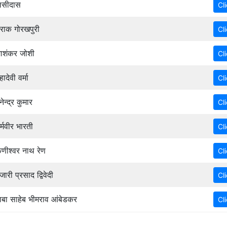
लसीदास
राक गोरखपुरी
ाशंकर जोशी
ेवी वर्मा
न्द्र कुमार
मवीर भारती
ीश्वर नाथ रेण
ी प्रसाद द्विवेदी
ा साहेब भीमराव आंबेडकर